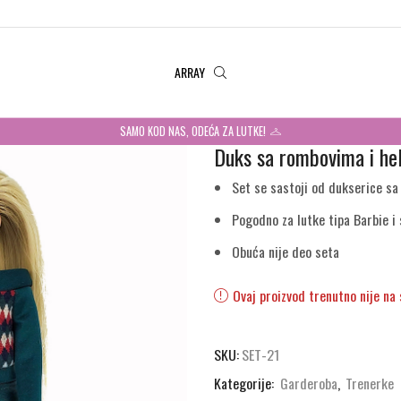
ARRAY
SAMO KOD NAS, ODEĆA ZA LUTKE!
Duks sa rombovima i he
Set se sastoji od dukserice sa
Pogodno za lutke tipa Barbie i
Obuća nije deo seta
Ovaj proizvod trenutno nije na 
SKU:
SET-21
Kategorije:
Garderoba
,
Trenerke