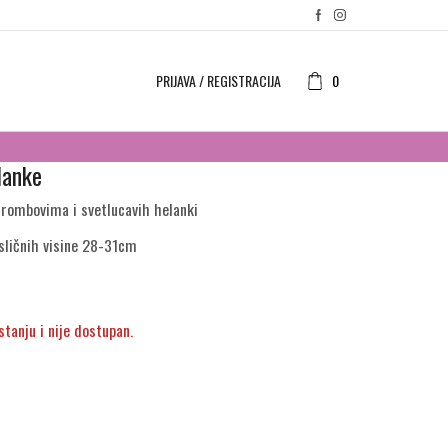
PRIJAVA / REGISTRACIJA
0
lanke
 rombovima i svetlucavih helanki
 sličnih visine 28-31cm
stanju i nije dostupan.