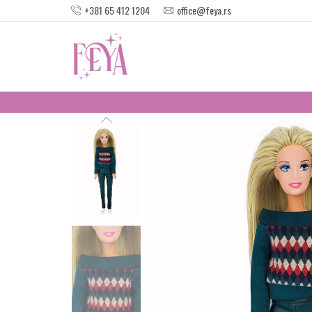
+381 65 412 1204
office@feya.rs